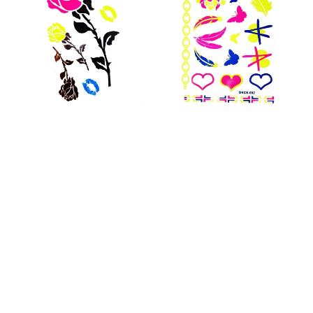
Lil
Beauty
Roses
Pack
Pack"
1"