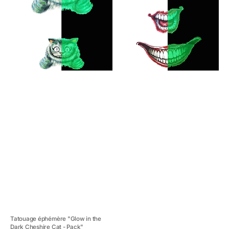
in
in
the
the
Dark
Dark
Cheshire
Joker
Cat
Smile
-
-
Pack"
Pack"
Tatouage éphémère "Glow in the
Dark Cheshire Cat - Pack"