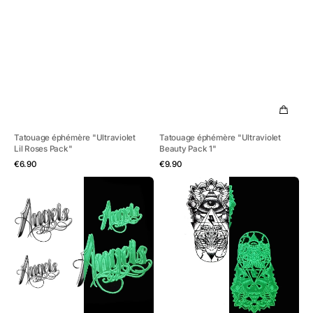
Tatouage éphémère "Ultraviolet
Tatouage éphémère "Ultraviolet
Lil Roses Pack"
Beauty Pack 1"
Aperçu rapide
Aperçu rapide
Prix
Prix
€6.90
€9.90
habituel
habituel
Tatouage
Tatouage
éphémère
éphémère
"Glow
"Glow
in
in
the
the
Dark
Dark
Angels
Eye
-
Totem
Pack"
-
Pack"