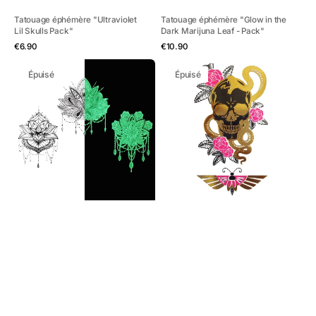
Tatouage éphémère "Ultraviolet
Tatouage éphémère "Glow in the
Lil Skulls Pack"
Dark Marijuna Leaf - Pack"
Aperçu rapide
Aperçu rapide
Prix
Prix
€6.90
€10.90
habituel
habituel
Tatouage
Tatouage
Épuisé
Épuisé
éphémère
éphémère
"Glow
"Ultraviolet
in
Gold
the
Snake
Dark
&
"The
Skull"
3
Lotus"
-
Pack"