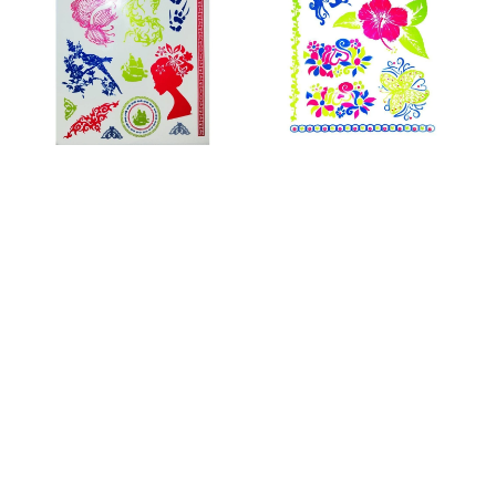
Pack
Pack
8"
10"