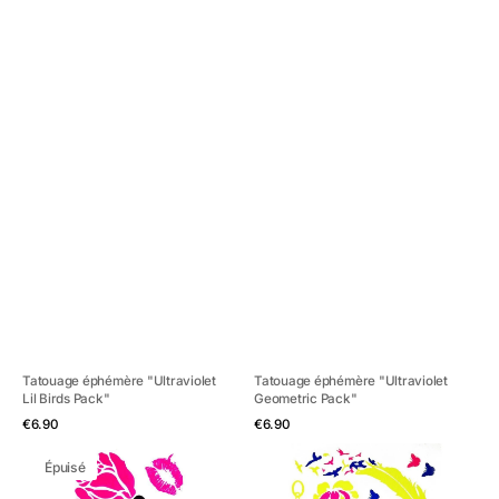
Tatouage éphémère "Ultraviolet
Tatouage éphémère "Ultraviolet
Lil Birds Pack"
Geometric Pack"
Aperçu rapide
Aperçu rapide
Prix
Prix
€6.90
€6.90
habituel
habituel
Tatouage
Tatouage
Épuisé
éphémère
éphémère
"Ultraviolet
"Ultraviolet