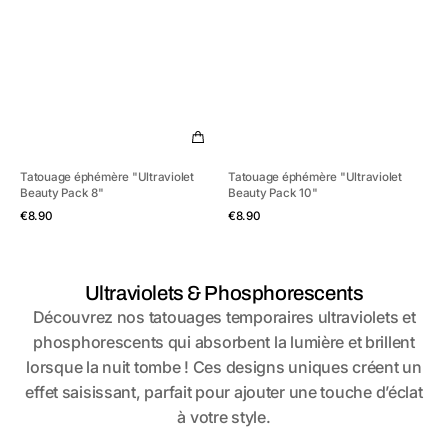
Tatouage éphémère "Ultraviolet
Tatouage éphémère "Ultraviolet
Beauty Pack 8"
Beauty Pack 10"
Aperçu rapide
Aperçu rapide
Prix
Prix
€8.90
€8.90
habituel
habituel
Collection:
Ultraviolets & Phosphorescents
Découvrez nos tatouages temporaires ultraviolets et
phosphorescents qui absorbent la lumière et brillent
lorsque la nuit tombe ! Ces designs uniques créent un
effet saisissant, parfait pour ajouter une touche d’éclat
à votre style.