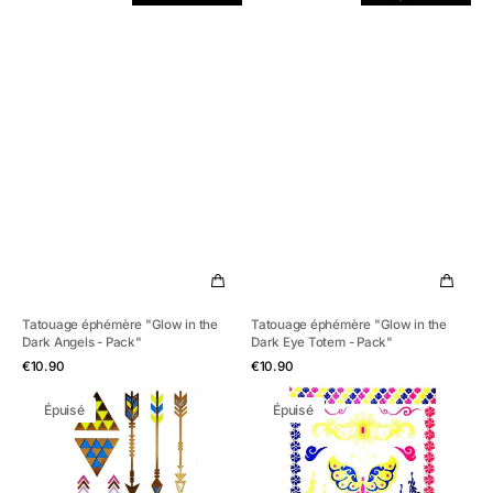
Tatouage éphémère "Glow in the
Tatouage éphémère "Glow in the
Dark Angels - Pack"
Dark Eye Totem - Pack"
Aperçu rapide
Aperçu rapide
Prix
Prix
€10.90
€10.90
habituel
habituel
Tatouage
Tatouage
Épuisé
Épuisé
éphémère
éphémère
"Ultraviolet
"Ultraviolet
Arrows
Beauty
Pack"
Pack