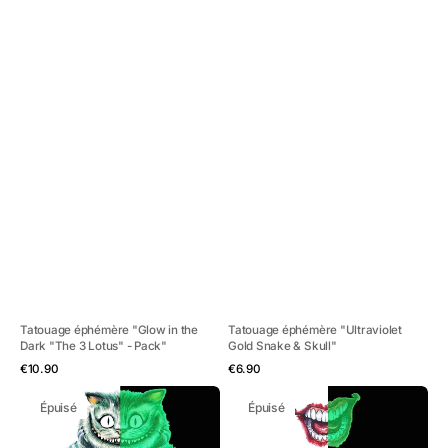
Tatouage éphémère "Glow in the
Tatouage éphémère "Ultraviolet
Dark "The 3 Lotus" - Pack"
Gold Snake & Skull"
Aperçu rapide
Aperçu rapide
Prix
Prix
€10.90
€6.90
habituel
habituel
Tatouage
Tatouage
Épuisé
Épuisé
éphémère
éphémère
"Glow
"Glow