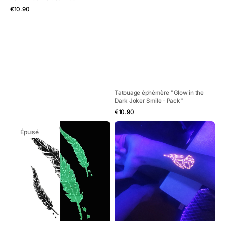
Aperçu rapide
Prix
€10.90
habituel
Tatouage éphémère "Glow in the
Dark Joker Smile - Pack"
Aperçu rapide
Prix
€10.90
habituel
Tatouage
Tatouage
Épuisé
éphémère
éphémère
"Glow
"Glow
in
in
the
the
Dark
Dark
Quill
Peace
-
&
Pack"
Flowers
-
Pack"