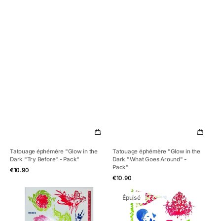
Tatouage éphémère "Glow in the
Tatouage éphémère "Glow in the
Dark "Try Before" - Pack"
Dark "What Goes Around" -
Pack"
Aperçu rapide
Prix
€10.90
Aperçu rapide
habituel
Prix
€10.90
habituel
Tatouage
Tatouage
Épuisé
éphémère
éphémère
"Ultraviolet
"Ultraviolet
Beauty
Beauty