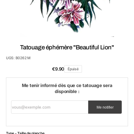
vue
de
la
galerie
Tatouage éphémère "Beautiful Lion"
UGS:
B0262 M
Prix
€9.90
Épuisé
habituel
Me tenir informé dès que ce tatouage sera
disponible :
vous@exemple.com
Me notifier
Type - Taille de planche