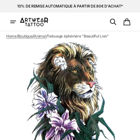
et
10% DE REMISE AUTOMATIQUE À PARTIR DE 80€ D'ACHAT*
passer
au
contenu
Panie
/
/
/
Home
Boutique
Animal
Tatouage éphémère "Beautiful Lion"
Ouvrir
1
des
supports
multimédia
dans
la