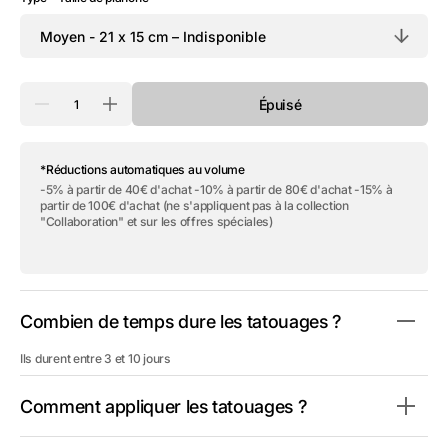
Quantité
Épuisé
Réduire
Augmenter
la
la
quantité
quantité
de
de
*Réductions automatiques au volume
Tatouage
Tatouage
éphémère
éphémère
-5% à partir de 40€ d'achat -10% à partir de 80€ d'achat -15% à
&quot;Beautiful
&quot;Beautiful
partir de 100€ d'achat (ne s'appliquent pas à la collection
Lion&quot;
Lion&quot;
"Collaboration" et sur les offres spéciales)
Combien de temps dure les tatouages ?
Ils durent entre 3 et 10 jours
Comment appliquer les tatouages ?