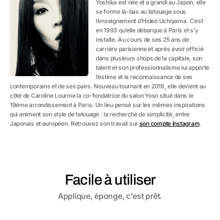
Yoshika est née et a grandi au Japon, elle
se forme là-bas au tatouage sous
l’enseignement d’Hideo Uchiyama. C’est
en 1993 qu’elle débarque à Paris et s’y
installe. Au cours de ses 25 ans de
carrière parisienne et après avoir officié
dans plusieurs shops de la capitale, son
talent et son professionnalisme lui apporte
l’estime et la reconnaissance de ses
contemporains et de ses pairs. Nouveau tournant en 2016, elle devient au
côté de Caroline Lourme la co-fondatrice du salon Yoso situé dans le
19éme arrondissement à Paris. Un lieu pensé sur les mêmes inspirations
qui animent son style de tatouage : la recherche de simplicité, entre
Japonais et européen. Retrouvez son travail sur
son compte Instagram
.
Facile à utiliser
Applique, éponge, c'est prêt.