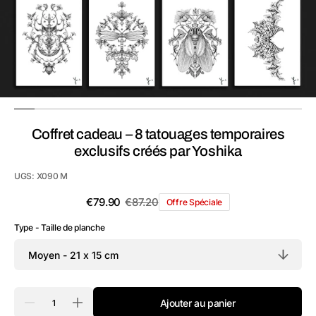
la
vue
de
la
galerie
Coffret cadeau – 8 tatouages temporaires
exclusifs créés par Yoshika
UGS:
X090 M
€79.90
€87.20
Offre Spéciale
Prix
Prix
soldé
habituel
Type - Taille de planche
Quantité
Ajouter au panier
Réduire
Augmenter