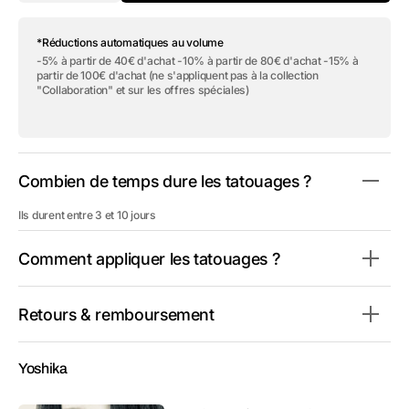
la
la
quantité
quantité
de
de
*Réductions automatiques au volume
Coffret
Coffret
cadeau
cadeau
-5% à partir de 40€ d'achat -10% à partir de 80€ d'achat -15% à
–
–
partir de 100€ d'achat (ne s'appliquent pas à la collection
8
8
"Collaboration" et sur les offres spéciales)
tatouages
tatouages
temporaires
temporaires
exclusifs
exclusifs
créés
créés
par
par
Yoshika
Yoshika
Combien de temps dure les tatouages ?
Ils durent entre 3 et 10 jours
Comment appliquer les tatouages ?
Retours & remboursement
Yoshika