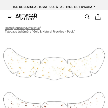
et
passer
15% DE REMISE AUTOMATIQUE À PARTIR DE 100€ D'ACHAT*
au
contenu
Panie
/
/
/
Home
Boutique
Métallique
Tatouage éphémère "Gold & Natural Freckles - Pack"
Ouvrir
1
des
supports
multimédia
dans