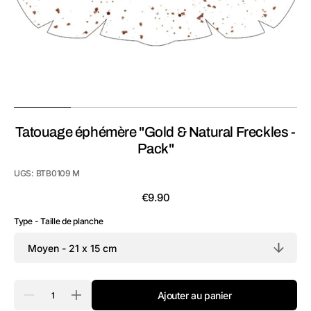
la
vue
de
la
galerie
Tatouage éphémère "Gold & Natural Freckles -
Pack"
UGS:
BTB0109 M
Prix
€9.90
habituel
Type - Taille de planche
Quantité
Ajouter au panier
Réduire
Augmenter
la
la