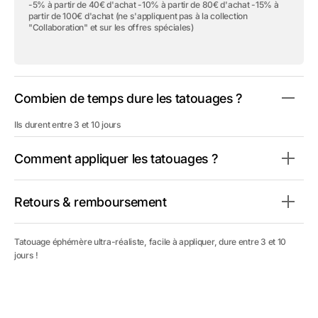
éphémère
éphémère
-5% à partir de 40€ d'achat -10% à partir de 80€ d'achat -15% à
&quot;Indian
&quot;Indian
partir de 100€ d'achat (ne s'appliquent pas à la collection
Skulls&quot;
Skulls&quot;
"Collaboration" et sur les offres spéciales)
Combien de temps dure les tatouages ?
Ils durent entre 3 et 10 jours
Comment appliquer les tatouages ?
Retours & remboursement
Tatouage éphémère ultra-réaliste, facile à appliquer, dure entre 3 et 10
jours !