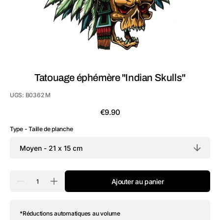
vue
de
la
galerie
Tatouage éphémère "Indian Skulls"
UGS:
B0362 M
Prix
€9.90
habituel
Type - Taille de planche
Quantité
Ajouter au panier
Réduire
Augmenter
la
la
quantité
quantité
de
de
*Réductions automatiques au volume
Tatouage
Tatouage