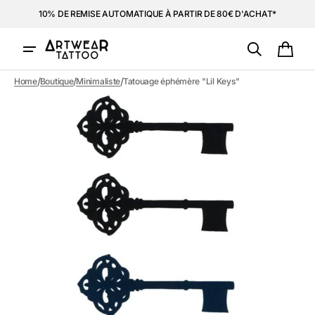
et
10% DE REMISE AUTOMATIQUE À PARTIR DE 80€ D'ACHAT*
passer
au
contenu
Panie
/
/
/
Home
Boutique
Minimaliste
Tatouage éphémère "Lil Keys"
Ouvrir
1
des
supports
multimédia
dans
la