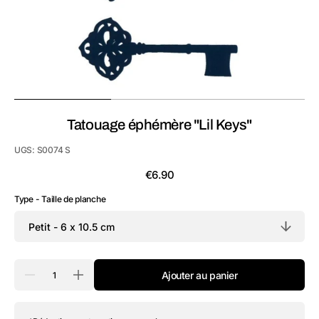
vue
de
la
galerie
Tatouage éphémère "Lil Keys"
UGS:
S0074 S
Prix
€6.90
habituel
Type - Taille de planche
Quantité
Ajouter au panier
Réduire
Augmenter
la
la
quantité
quantité
de
de