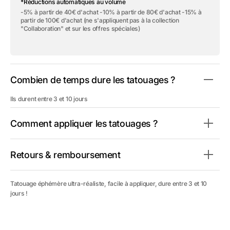
*Réductions automatiques au volume
Tatouage
Tatouage
éphémère
éphémère
-5% à partir de 40€ d'achat -10% à partir de 80€ d'achat -15% à
&quot;Lil
&quot;Lil
partir de 100€ d'achat (ne s'appliquent pas à la collection
Keys&quot;
Keys&quot;
"Collaboration" et sur les offres spéciales)
Combien de temps dure les tatouages ?
Ils durent entre 3 et 10 jours
Comment appliquer les tatouages ?
Retours & remboursement
Tatouage éphémère ultra-réaliste, facile à appliquer, dure entre 3 et 10
jours !