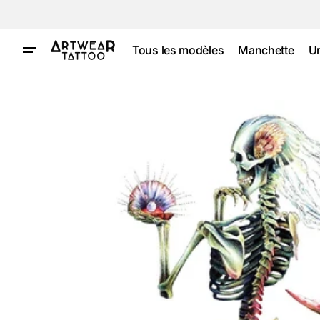
et
passer
au
contenu
Tous les modèles
Manchette
U
Ouvrir