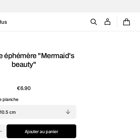
lus
Panie
Carte cadeau
Tatouages
e éphémère "Mermaid's
éphémères
beauty"
personnalisés
(B2B)
Prix
€6.90
habituel
de planche
Ajouter au panier
Augmenter
la