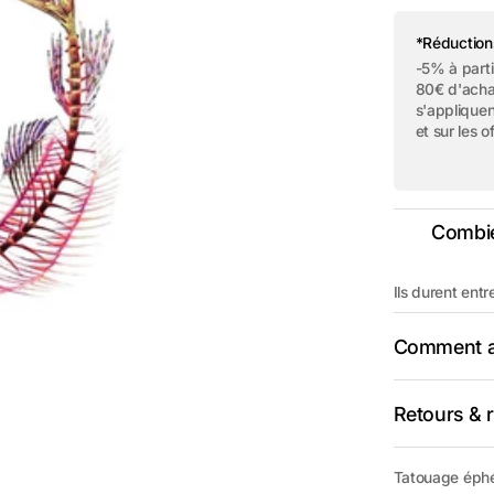
quantité
de
Tatouage
*Réduction
éphémère
-5% à parti
&quot;Merm
80€ d'acha
beauty&quot
s'appliquen
et sur les o
Combie
Ils durent entr
Comment ap
Retours &
Tatouage éphém