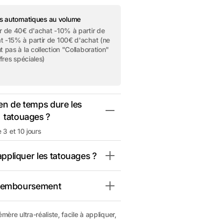
quantité
de
Tatouage
s automatiques au volume
éphémère
r de 40€ d'achat -10% à partir de
aid&#39;s
&quot;Mermaid&#39;s
t -15% à partir de 100€ d'achat (ne
;
beauty&quot;
t pas à la collection "Collaboration"
ffres spéciales)
n de temps dure les
tatouages ?
e 3 et 10 jours
pliquer les tatouages ?
 remboursement
ère ultra-réaliste, facile à appliquer,