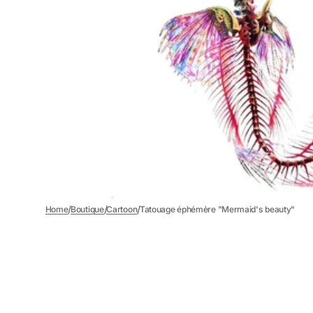
1
des
supports
multimédia
dans
la
vue
de
la
galerie
/
/
/
Home
Boutique
Cartoon
Tatouage éphémère "Mermaid's beauty"