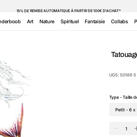
15% DE REMISE AUTOMATIQUE À PARTIR DE 100€ D'ACHAT*
nderboob
Art
Nature
Spirituel
Fantaisie
Collabs
P
Tête de Mort
Fleurs
Lettres &
Métallique
Citations
(Doré &
Géométrique
Animal
Argenté)
Tatouag
Religieux
Old school
Insectes
Cartoon
Maori &
Minimalistes
Ailes & Plumes
UGS:
S0188 S
Polynésien
Fluo &
Phosphorescent
Etoiles
Traditionnel
Autres Fantaisie
Type - Taille 
Quantité
Réduire
la