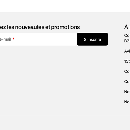
ez les nouveautés et promotions
À 
Col
 e-mail
S'inscrire
B2
Avi
15
Co
Co
Not
No