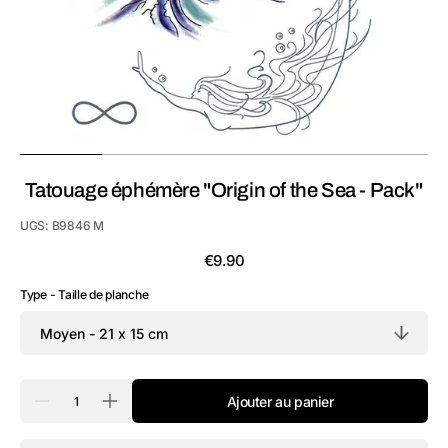
la
vue
de
la
galerie
Tatouage éphémère "Origin of the Sea - Pack"
UGS:
B9846 M
Prix
€9.90
habituel
Type - Taille de planche
Quantité
Ajouter au panier
Réduire
Augmenter
la
la
quantité
quantité