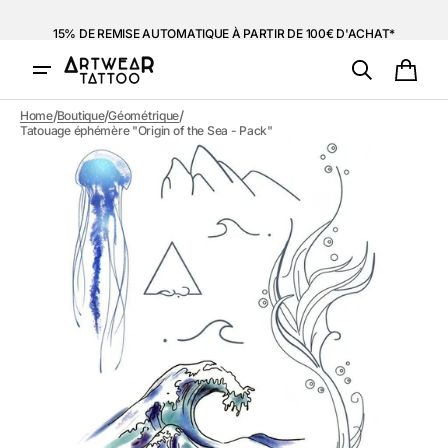
et
passer
15% DE REMISE AUTOMATIQUE À PARTIR DE 100€ D'ACHAT*
au
contenu
Panie
/
/
/
Home
Boutique
Géométrique
Tatouage éphémère "Origin of the Sea - Pack"
Ouvrir
1
des
supports
multimédia
dans