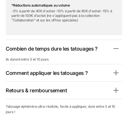
de
de
*Réductions automatiques au volume
Tatouage
Tatouage
éphémère
éphémère
-5% à partir de 40€ d'achat -10% à partir de 80€ d'achat -15% à
&quot;Origin
&quot;Origin
partir de 100€ d'achat (ne s'appliquent pas à la collection
of
of
"Collaboration" et sur les offres spéciales)
the
the
Sea
Sea
-
-
Pack&quot;
Pack&quot;
Combien de temps dure les tatouages ?
Ils durent entre 3 et 10 jours
Comment appliquer les tatouages ?
Retours & remboursement
Tatouage éphémère ultra-réaliste, facile à appliquer, dure entre 3 et 10
jours !