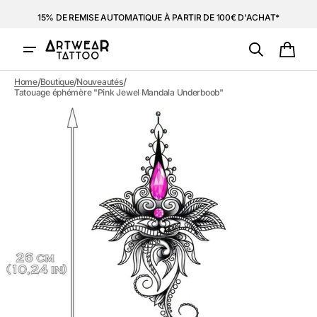
et
15% DE REMISE AUTOMATIQUE À PARTIR DE 100€ D'ACHAT*
passer
au
contenu
Panie
/
/
/
Home
Boutique
Nouveautés
Tatouage éphémère "Pink Jewel Mandala Underboob"
Ouvrir
1
des
supports
multimédia
dans