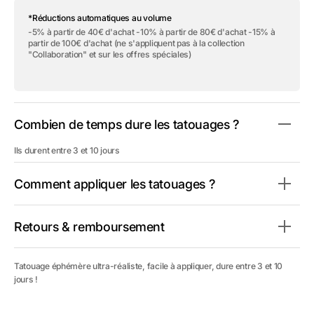
de
de
*Réductions automatiques au volume
Tatouage
Tatouage
éphémère
éphémère
-5% à partir de 40€ d'achat -10% à partir de 80€ d'achat -15% à
&quot;Pink
&quot;Pink
partir de 100€ d'achat (ne s'appliquent pas à la collection
Jewel
Jewel
"Collaboration" et sur les offres spéciales)
Mandala
Mandala
Underboob&quot;
Underboob&quot;
Combien de temps dure les tatouages ?
Ils durent entre 3 et 10 jours
Comment appliquer les tatouages ?
Retours & remboursement
Tatouage éphémère ultra-réaliste, facile à appliquer, dure entre 3 et 10
jours !