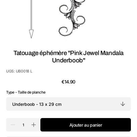
la
vue
de
la
galerie
Tatouage éphémère "Pink Jewel Mandala
Underboob"
UGS:
UB0018 L
Prix
€14.90
habituel
Type - Taille de planche
Quantité
Ajouter au panier
Réduire
Augmenter
la
la
quantité
quantité