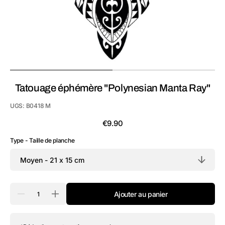
vue
de
la
galerie
Tatouage éphémère "Polynesian Manta Ray"
UGS:
B0418 M
Prix
€9.90
habituel
Type - Taille de planche
Quantité
Ajouter au panier
Réduire
Augmenter
la
la
quantité
quantité
de
de