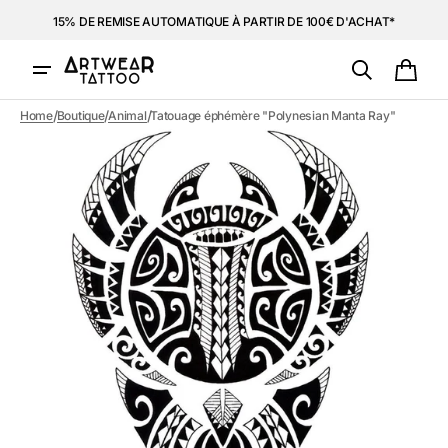
et
15% DE REMISE AUTOMATIQUE À PARTIR DE 100€ D'ACHAT*
passer
au
contenu
Panie
/
/
/
Home
Boutique
Animal
Tatouage éphémère "Polynesian Manta Ray"
Ouvrir
1
des
supports
multimédia
dans
la