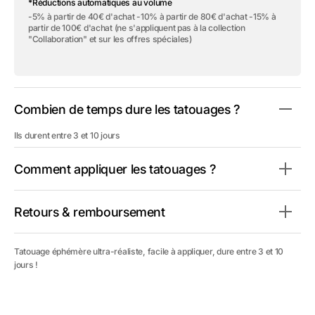
*Réductions automatiques au volume
Tatouage
Tatouage
éphémère
éphémère
-5% à partir de 40€ d'achat -10% à partir de 80€ d'achat -15% à
&quot;Polynesian
&quot;Polynesian
partir de 100€ d'achat (ne s'appliquent pas à la collection
Manta
Manta
"Collaboration" et sur les offres spéciales)
Ray&quot;
Ray&quot;
Combien de temps dure les tatouages ?
Ils durent entre 3 et 10 jours
Comment appliquer les tatouages ?
Retours & remboursement
Tatouage éphémère ultra-réaliste, facile à appliquer, dure entre 3 et 10
jours !