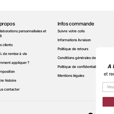
propos
Infos commande
laborations personnalisées et
Suivre votre colis
B
Informations livraison
s clients
Politique de retours
% de remise à vie
INSCRIVEZ-VOUS
Conditions générales de vente
mment appliquer ?
A NOTRE NEWSLETTER
Politique de confidentialité
mposition
10%
!
et recevez une remise de
Mentions légales
re histoire
us contacter
S'inscrire