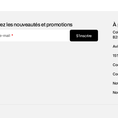
ez les nouveautés et promotions
À 
Col
 e-mail
S'inscrire
B2
Avi
15
Co
Co
Not
No