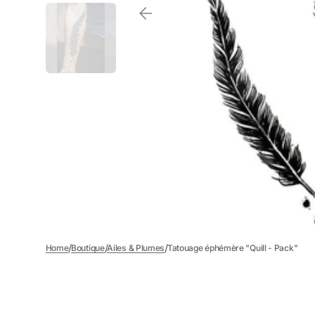
/
/
/
Home
Boutique
Ailes & Plumes
Tatouage éphémère "Quill - Pack"