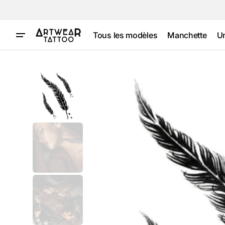
et
passer
au
contenu
Tous les modèles
Manchette
U