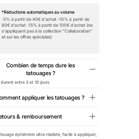
quantité
quantité
de
de
Ouvrir
Tatouage
Tatouage
*Réductions automatiques au volume
2
éphémère
éphémère
des
-5% à partir de 40€ d'achat -10% à partir de
&quot;Quill
&quot;Quill
supports
80€ d'achat -15% à partir de 100€ d'achat (ne
-
-
multimédia
Pack&quot;
Pack&quot;
s'appliquent pas à la collection "Collaboration"
dans
la
et sur les offres spéciales)
vue
de
la
galerie
Combien de temps dure les
tatouages ?
s durent entre 3 et 10 jours
omment appliquer les tatouages ?
etours & remboursement
touage éphémère ultra-réaliste, facile à appliquer,