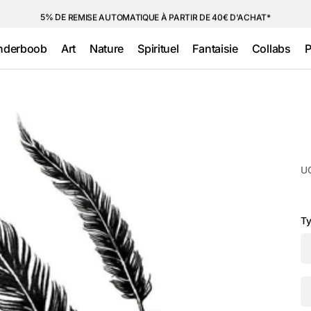
5% DE REMISE AUTOMATIQUE À PARTIR DE 40€ D'ACHAT*
nderboob
Art
Nature
Spirituel
Fantaisie
Collabs
P
Tête de Mort
Fleurs
Lettres &
Métallique
Citations
(Doré &
Géométrique
Animal
Argenté)
Religieux
Old school
Insectes
Cartoon
Maori &
Minimalistes
Ailes & Plumes
U
Polynésien
Fluo &
Phosphorescent
Etoiles
Traditionnel
Autres Fantaisie
Ty
Qu