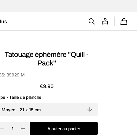
lus
Panie
Carte cadeau
Tatouages
Tatouage éphémère "Quill -
éphémères
Pack"
personnalisés
(B2B)
GS:
B9929 M
Prix
€9.90
habituel
pe - Taille de planche
antité
Ajouter au panier
Réduire
Augmenter
la
la