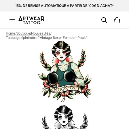
et
15% DE REMISE AUTOMATIQUE À PARTIR DE 100€ D'ACHAT*
passer
au
contenu
Panie
/
/
/
Home
Boutique
Nouveautés
Tatouage éphémère "Vintage Boxer Female - Pack"
Ouvrir
1
des
supports
multimédia
dans