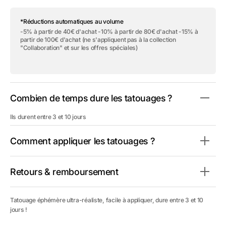
quantité
quantité
de
de
*Réductions automatiques au volume
Tatouage
Tatouage
éphémère
éphémère
-5% à partir de 40€ d'achat -10% à partir de 80€ d'achat -15% à
&quot;Vintage
&quot;Vintage
partir de 100€ d'achat (ne s'appliquent pas à la collection
Boxer
Boxer
"Collaboration" et sur les offres spéciales)
Female
Female
-
-
Pack&quot;
Pack&quot;
Combien de temps dure les tatouages ?
Ils durent entre 3 et 10 jours
Comment appliquer les tatouages ?
Retours & remboursement
Tatouage éphémère ultra-réaliste, facile à appliquer, dure entre 3 et 10
jours !