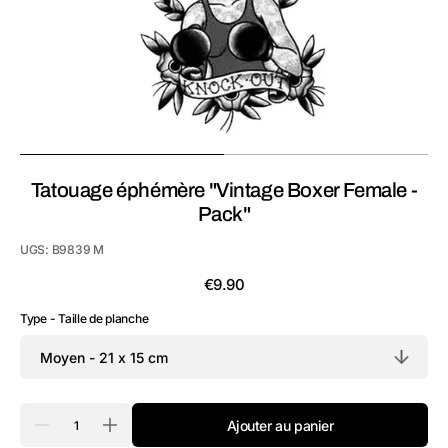
la
vue
de
la
galerie
Tatouage éphémère "Vintage Boxer Female -
Pack"
UGS:
B9839 M
Prix
€9.90
habituel
Type - Taille de planche
Quantité
Ajouter au panier
Réduire
Augmenter
la
la