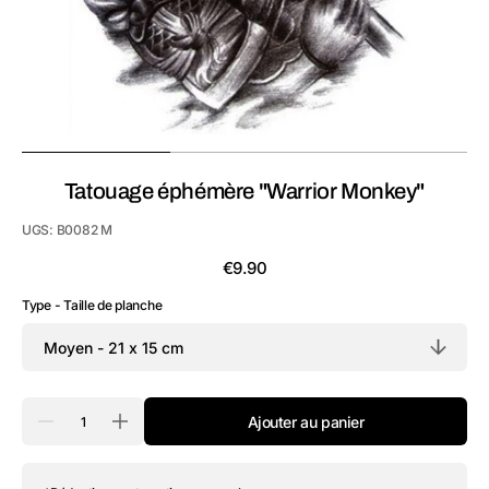
vue
de
la
galerie
Tatouage éphémère "Warrior Monkey"
UGS:
B0082 M
Prix
€9.90
habituel
Type - Taille de planche
Quantité
Ajouter au panier
Réduire
Augmenter
la
la
quantité
quantité
de
de