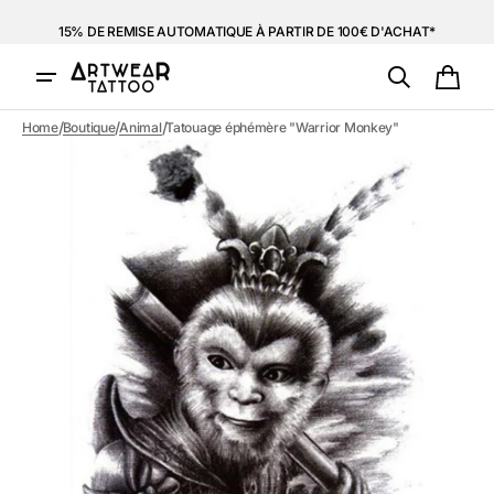
et
15% DE REMISE AUTOMATIQUE À PARTIR DE 100€ D'ACHAT*
passer
au
contenu
Panie
/
/
/
Home
Boutique
Animal
Tatouage éphémère "Warrior Monkey"
Ouvrir
1
des
supports
multimédia
dans
la