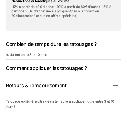
*Réductions automatiques au volume
Tatouage
Tatouage
éphémère
éphémère
-5% à partir de 40€ d'achat -10% à partir de 80€ d'achat -15% à
&quot;Warrior
&quot;Warrior
partir de 100€ d'achat (ne s'appliquent pas à la collection
Monkey&quot;
Monkey&quot;
"Collaboration" et sur les offres spéciales)
Combien de temps dure les tatouages ?
Ils durent entre 3 et 10 jours
Comment appliquer les tatouages ?
Retours & remboursement
Tatouage éphémère ultra-réaliste, facile à appliquer, dure entre 3 et 10
jours !